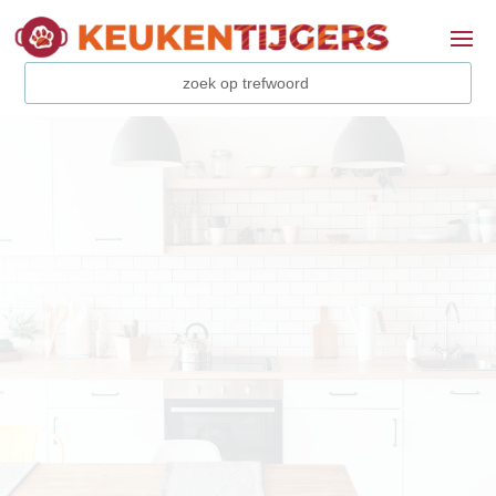
We helpen jou op het gebied van producten,
recepten, voedingskennis, sfeer en
presentatie. Altijd praktisch, eenvoudig én
leuk.