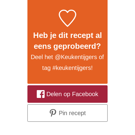
Heb je dit recept al
eens geprobeerd?
Deel het
@Keukentijgers
of
tag
#keukentijgers
!
Delen op Facebook
Pin recept