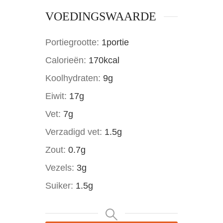
VOEDINGSWAARDE
Portiegrootte:
1
portie
Calorieën:
170
kcal
Koolhydraten:
9
g
Eiwit:
17
g
Vet:
7
g
Verzadigd vet:
1.5
g
Zout:
0.7
g
Vezels:
3
g
Suiker:
1.5
g