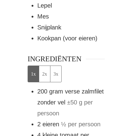
Lepel
Mes
Snijplank
Kookpan (voor eieren)
INGREDIËNTEN
1x
2x
3x
200
gram
verse zalmfilet
zonder vel
±50 g per
persoon
2
eieren
½ per persoon
4
kleine tomaat per