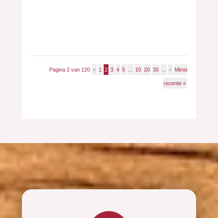
Pagina 2 van 120
«
1
2
3
4
5
...
10
20
30
...
»
Minst
recente »