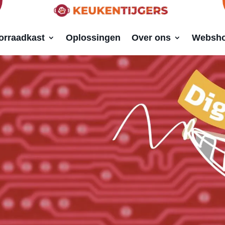
orraadkast
Oplossingen
Over ons
Websh