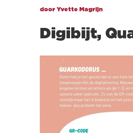
door
Yvette Magrijn
Digibijt, Q