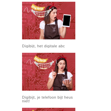
Digibijt, het digitale abc
Digibijt, je telefoon bijt heus
niet!