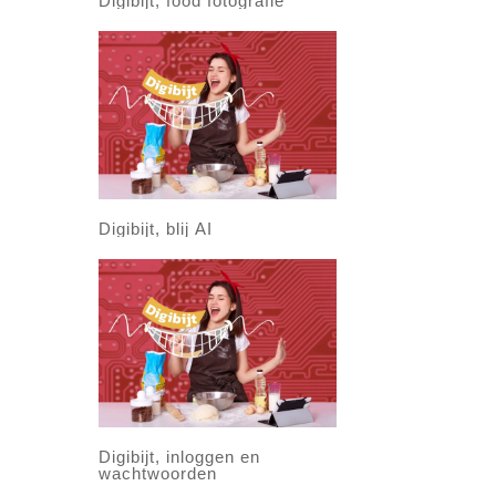
Digibijt, food fotografie
Digibijt, blij AI
Digibijt, inloggen en
wachtwoorden